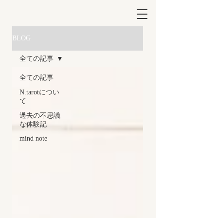
BLOG
全ての記事
全ての記事
N.tarotについ
て
過去の不思議
な体験記
mind note