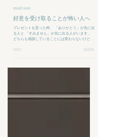
NANA
6月1日
mind note
好意を受け取ることが怖い人へ
プレゼントを貰った時、 「ありがとう」が先に出
る人と 「すみません」が先に出る人がいます。
どちらも感謝していることには変わらないけど、
「ありがとう」は、 "あなたの好意を受け取りま
す"という気持ちで、 「すみません」には、 "あな
たに負担をかけてしまったかもしれない"という遠
慮や罪悪感が隠れていることがあります。 私もか
つては、「すみません」が口癖レベルでした。 落
としたものを拾ってもらった時。 エレベーターで
お先にどうぞと言われた時。 店員さんに会計した
品物を渡された時。 よく考えれば、すみませんっ
て言うには違和感のあるような場面でさえも、 私
は「ありがとう」が言えていませんでした。 実は
これ、 人の顔色を伺いながら頑張って生きてきた
人ほど 受け取ることにブレーキがかかりやすいの
です。 そして小さい頃から、 「人に迷惑をかけ