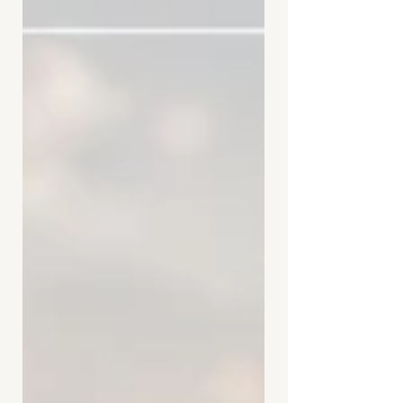
なことしたの？」 すると彼女は、 「中学に入っ
て、あなたには新しい友達がたくさんできた。 自
分のことなんて見向きもしなくなった気がして、
悲しかった。」 そう話してくれました。 実はそ
の子とは小学生の頃、毎週お互いの家で遊ぶくら
い仲が良かったんです。 だけど中学に上がればク
ラスも変わるし、 人間関係も変わる。 私として
は前に進んでいただけだったけど、 彼女の中では
置いていかれたような気持ちがあったのかもしれ
ません。 私はその話を聞いた時、 「好きと嫌い
って、本当に紙一重だな」 と思いました。 人は
どうでもいい相手にそこまで感情を動かされない
から。 好きの反対は嫌いではなく、 「無関心」
心を